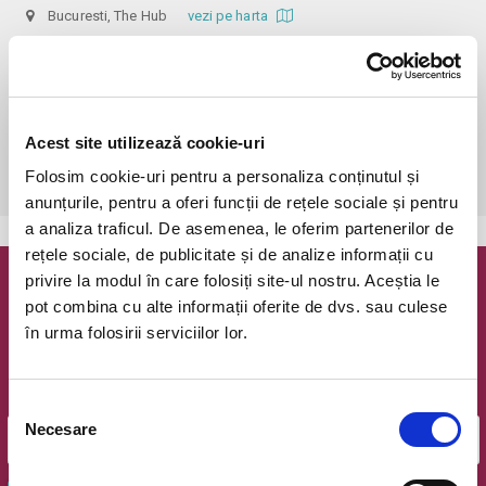
Bucuresti, The Hub
vezi pe harta
 În funcție de ora de începere, accesul în sală se poate face cu o 
oră / cu 40 minute mai devreme, fiind permis cu până la 10 minute 
înainte de spectacol. Așezarea se realizează la mese de 2 (nr. limitat), 3 
sau 4 locuri, în regim de teatru-cafenea (în funcție de disponibilitatea 
Acest site utilizează cookie-uri
de la fața locului, există posibilitatea împărțirii mesei cu alte persoane). 
Folosim cookie-uri pentru a personaliza conținutul și
Informații suplimentare, la nr. de telefon 0773 825 249.
anunțurile, pentru a oferi funcții de rețele sociale și pentru
a analiza traficul. De asemenea, le oferim partenerilor de
rețele sociale, de publicitate și de analize informații cu
privire la modul în care folosiți site-ul nostru. Aceștia le
Newsletter @ Bilete.ro
pot combina cu alte informații oferite de dvs. sau culese
în urma folosirii serviciilor lor.
Oferte exclusive si o editie saptamanala cu cele mai noi
evenimente.
Email
Selecția
Necesare
consimțământului