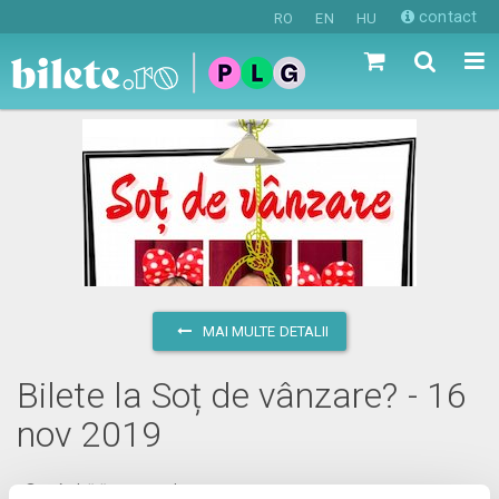
contact
RO
EN
HU
MAI MULTE DETALII
Bilete la Soț de vânzare? - 16
nov 2019
sâmbătă, 16 noiembrie 2019 ora 20:00