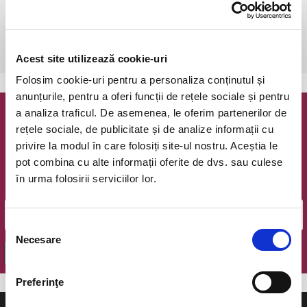
Bucuresti, The Hub
vezi pe harta
 Dupa achizitionarea prezentului bilet,este necesara o rezervare 
telefonica la 0773825249.
Acest site utilizează cookie-uri
Folosim cookie-uri pentru a personaliza conținutul și
anunțurile, pentru a oferi funcții de rețele sociale și pentru
a analiza traficul. De asemenea, le oferim partenerilor de
Newsletter @ Bilete.ro
rețele sociale, de publicitate și de analize informații cu
privire la modul în care folosiți site-ul nostru. Aceștia le
Oferte exclusive si o editie saptamanala cu cele mai noi
pot combina cu alte informații oferite de dvs. sau culese
evenimente.
în urma folosirii serviciilor lor.
Email
Selecția
Necesare
consimțământului
OK
Preferinţe