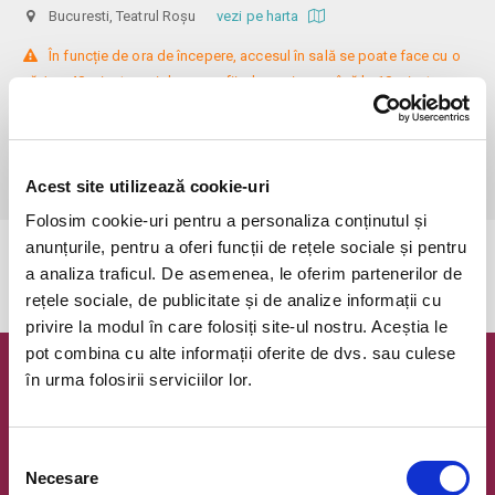
Bucuresti, Teatrul Roșu
vezi pe harta
 În funcție de ora de începere, accesul în sală se poate face cu o 
oră / cu 40 minute mai devreme, fiind permis cu până la 10 minute 
înainte de spectacol. Așezarea se realizează la mese de 2 (nr. limitat), 3 
sau 4 locuri, în regim de teatru-cafenea (în funcție de disponibilitatea 
de la fața locului, există posibilitatea împărțirii mesei cu alte persoane). 
Informații suplimentare, la nr. de telefon 0773 825 249.
Acest site utilizează cookie-uri
Folosim cookie-uri pentru a personaliza conținutul și
anunțurile, pentru a oferi funcții de rețele sociale și pentru
Evenimentul a expirat.
a analiza traficul. De asemenea, le oferim partenerilor de
rețele sociale, de publicitate și de analize informații cu
privire la modul în care folosiți site-ul nostru. Aceștia le
pot combina cu alte informații oferite de dvs. sau culese
în urma folosirii serviciilor lor.
Newsletter @ Bilete.ro
Oferte exclusive si o editie saptamanala cu cele mai noi
evenimente.
Selecția
Necesare
consimțământului
Email