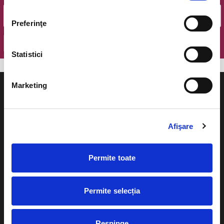
Preferinţe
OK
Statistici
Marketing
Afişare
Evenimente
Ajutor
Teatru
Permite toate
Cum comand bilete?
Concerte si
festivaluri
Plata online sau cash
Permite selecția
Sport
eBilet printat acasa
Pentru copii
Respinge