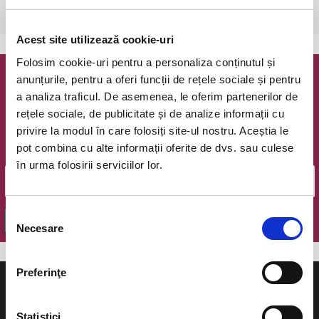
Bucuresti, The Hub
vezi pe harta
Acest site utilizează cookie-uri
Folosim cookie-uri pentru a personaliza conținutul și
anunțurile, pentru a oferi funcții de rețele sociale și pentru
Newsletter @ Bilete.ro
a analiza traficul. De asemenea, le oferim partenerilor de
rețele sociale, de publicitate și de analize informații cu
Oferte exclusive si o editie saptamanala cu cele mai noi
privire la modul în care folosiți site-ul nostru. Aceștia le
evenimente.
pot combina cu alte informații oferite de dvs. sau culese
Email
în urma folosirii serviciilor lor.
Selecția
OK
Necesare
consimțământului
Preferinţe
Statistici