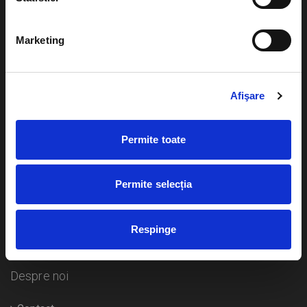
Evenimente
Ajutor
Marketing
Teatru
Cum comand bilete?
Concerte si
festivaluri
Afişare
Plata online sau cash
Sport
eBilet printat acasa
Pentru copii
Permite toate
Cultura
Livrare prin curier
Diverse
Permite selecția
Calendar
Returnare bilete
Respinge
Duplicare bilete
Despre noi