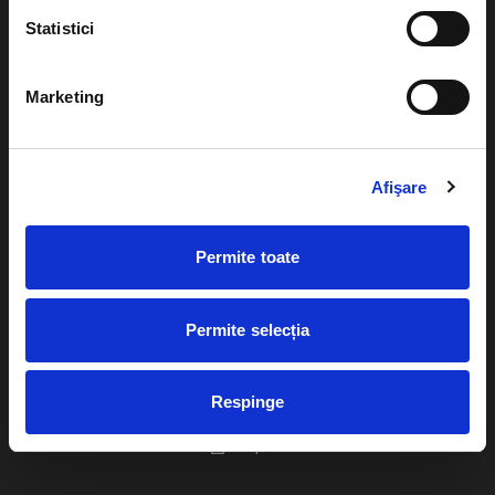
Statistici
Marketing
Evenimente
Ajutor
Teatru
Cum comand bilete?
Afişare
Concerte si
festivaluri
Plata online sau cash
Sport
Permite toate
eBilet printat acasa
Pentru copii
Cultura
Permite selecția
Livrare prin curier
Diverse
Calendar
Returnare bilete
Respinge
Duplicare bilete