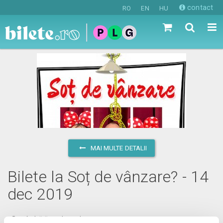
contact
RO
EN
HU
MAI MULTE DETALII
Bilete la Soț de vânzare? - 14
dec 2019
sâmbătă, 14 decembrie 2019 ora 17:00