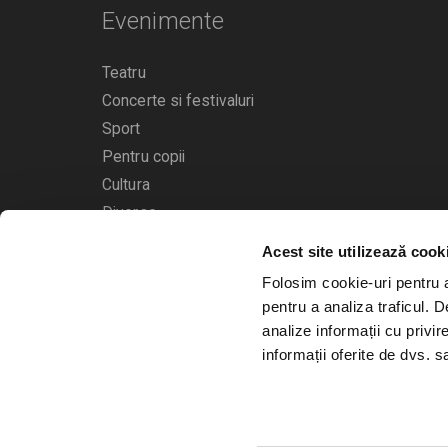
Evenimente
Teatru
Concerte si festivaluri
Sport
Pentru copii
Cultura
Diverse
Acest site utilizează cook
Calendarul evenimentelor
Folosim cookie-uri pentru a 
pentru a analiza traficul. 
analize informații cu privir
informații oferite de dvs. sa
© 2006 - 2026
Bilete.ro