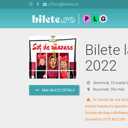
office@bilete.ro
Bilete 
2022
duminică, 13 martie 
Bucuresti, The Hu
MAI MULTE DETALII
 În funcție de ora de
minute înainte de spectacol
funcție de disponibilitatea
de telefon 0773 825 249.