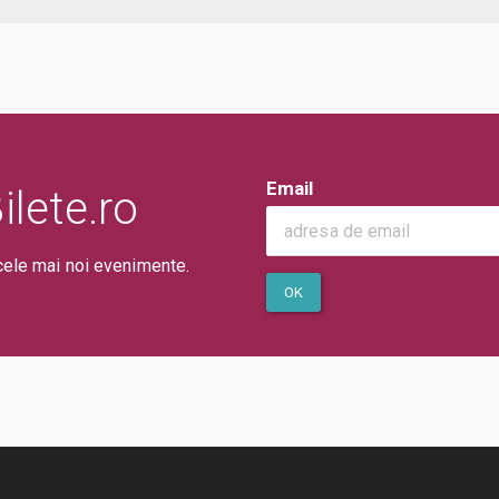
Email
lete.ro
cele mai noi evenimente.
OK