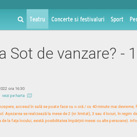
Teatru
Concerte si festivaluri
Sport
Pe
la Sot de vanzare? -
2022 ora 16:30
b
vezi pe harta
 începere, accesul în sală se poate face cu o oră / cu 40 minute mai devreme, f
. Așezarea se realizează la mese de 2 (nr. limitat), 3 sau 4 locuri, în regim de
 de la fața locului, există posibilitatea împărțirii mesei cu alte persoane). Infor