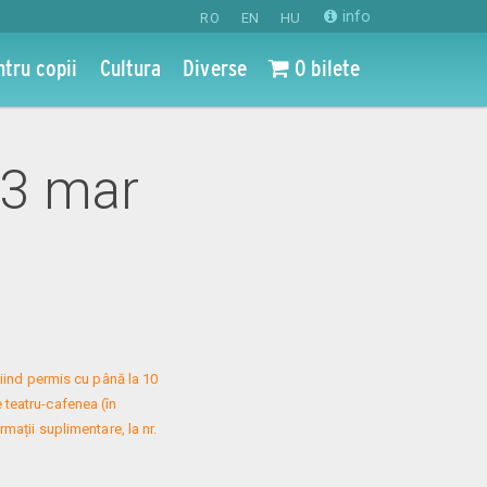
info
RO
EN
HU
ntru copii
Cultura
Diverse
0 bilete
 13 mar
iind permis cu până la 10 
 teatru-cafenea (în 
mații suplimentare, la nr. 