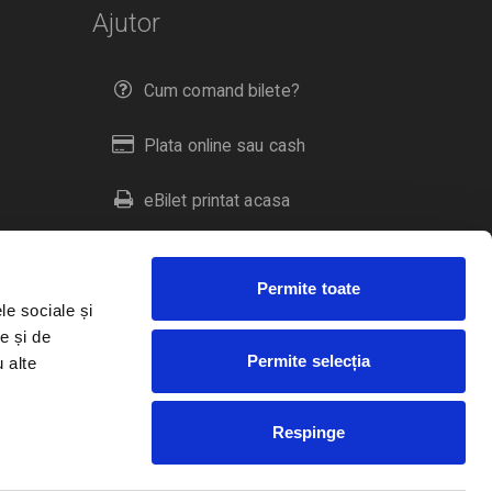
Ajutor
Cum comand bilete?
Plata online sau cash
eBilet printat acasa
Livrare prin curier
Permite toate
Returnare bilete
le sociale și
e și de
Permite selecția
u alte
Duplicare bilete
Respinge