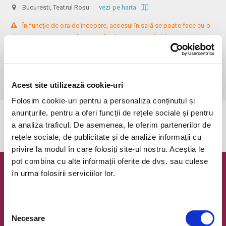
Bucuresti, Teatrul Roșu
vezi pe harta
 În funcție de ora de începere, accesul în sală se poate face cu o 
oră / cu 40 minute mai devreme, fiind permis cu până la 10 minute 
înainte de spectacol. Așezarea se realizează la mese de 2 (nr. limitat), 3 
sau 4 locuri, în regim de teatru-cafenea (în funcție de disponibilitatea 
de la fața locului, există posibilitatea împărțirii mesei cu alte persoane). 
Informații suplimentare, la nr. de telefon 0773 825 249.
Acest site utilizează cookie-uri
Folosim cookie-uri pentru a personaliza conținutul și
anunțurile, pentru a oferi funcții de rețele sociale și pentru
Evenimentul a expirat.
a analiza traficul. De asemenea, le oferim partenerilor de
rețele sociale, de publicitate și de analize informații cu
privire la modul în care folosiți site-ul nostru. Aceștia le
pot combina cu alte informații oferite de dvs. sau culese
în urma folosirii serviciilor lor.
Newsletter @ Bilete.ro
Oferte exclusive si o editie saptamanala cu cele mai noi
evenimente.
Selecția
Necesare
consimțământului
Email