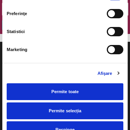
Preferinţe
OK
Statistici
Marketing
Afişare
Evenimente
Ajutor
Teatru
Permite toate
Cum comand bilete?
Concerte si
festivaluri
Plata online sau cash
Permite selecția
Sport
eBilet printat acasa
Pentru copii
Respinge