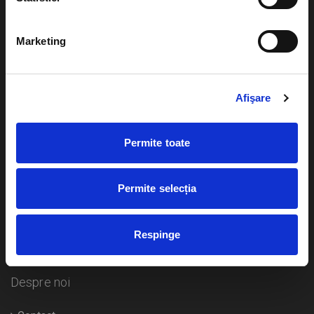
Evenimente
Ajutor
Marketing
Teatru
Cum comand bilete?
Concerte si
festivaluri
Afişare
Plata online sau cash
Sport
eBilet printat acasa
Pentru copii
Permite toate
Cultura
Livrare prin curier
Diverse
Permite selecția
Calendar
Returnare bilete
Respinge
Duplicare bilete
Despre noi