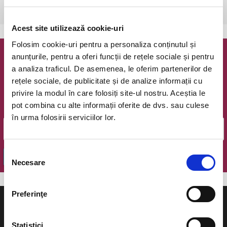
Bucuresti, The Hub
vezi pe harta
Acest site utilizează cookie-uri
Folosim cookie-uri pentru a personaliza conținutul și
anunțurile, pentru a oferi funcții de rețele sociale și pentru
Newsletter @ Bilete.ro
a analiza traficul. De asemenea, le oferim partenerilor de
rețele sociale, de publicitate și de analize informații cu
Oferte exclusive si o editie saptamanala cu cele mai noi
privire la modul în care folosiți site-ul nostru. Aceștia le
evenimente.
pot combina cu alte informații oferite de dvs. sau culese
Email
în urma folosirii serviciilor lor.
Selecția
OK
Necesare
consimțământului
Preferinţe
Statistici