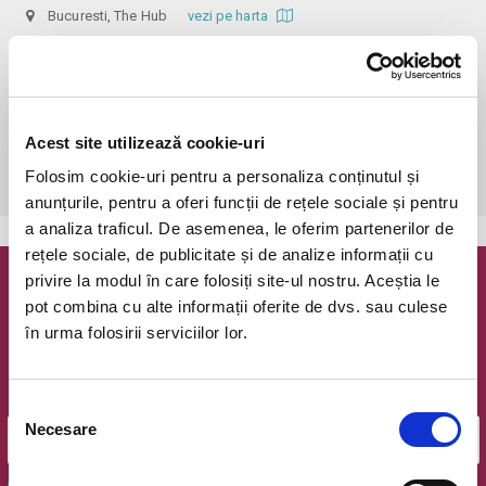
Bucuresti, The Hub
vezi pe harta
 În funcție de ora de începere, accesul în sală se poate face cu o 
oră / cu 40 minute mai devreme, fiind permis cu până la 10 minute 
înainte de spectacol. Așezarea se realizează la mese de 2 (nr. limitat), 3 
sau 4 locuri, în regim de teatru-cafenea (în funcție de disponibilitatea 
Acest site utilizează cookie-uri
de la fața locului, există posibilitatea împărțirii mesei cu alte persoane). 
Folosim cookie-uri pentru a personaliza conținutul și
Informații suplimentare, la nr. de telefon 0773 825 249.
anunțurile, pentru a oferi funcții de rețele sociale și pentru
a analiza traficul. De asemenea, le oferim partenerilor de
rețele sociale, de publicitate și de analize informații cu
privire la modul în care folosiți site-ul nostru. Aceștia le
Newsletter @ Bilete.ro
pot combina cu alte informații oferite de dvs. sau culese
în urma folosirii serviciilor lor.
Oferte exclusive si o editie saptamanala cu cele mai noi
evenimente.
Email
Selecția
Necesare
consimțământului