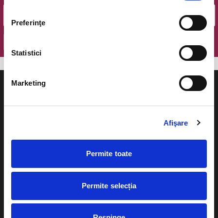
Preferinţe
OK
Statistici
Marketing
Afişare
Evenimente
Ajutor
Teatru
Permite toate
Cum comand bilete?
Concerte si
festivaluri
Plata online sau cash
Permite selecția
Sport
eBilet printat acasa
Pentru copii
Respinge