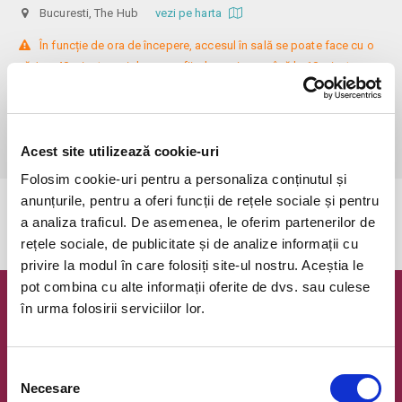
Bucuresti, The Hub
vezi pe harta
 În funcție de ora de începere, accesul în sală se poate face cu o 
oră / cu 40 minute mai devreme, fiind permis cu până la 10 minute 
înainte de spectacol. Așezarea se realizează la mese de 2 (nr. limitat), 3 
sau 4 locuri, în regim de teatru-cafenea (în funcție de disponibilitatea 
de la fața locului, există posibilitatea împărțirii mesei cu alte persoane). 
Informații suplimentare, la nr. de telefon 0773 825 249.
Acest site utilizează cookie-uri
Folosim cookie-uri pentru a personaliza conținutul și
anunțurile, pentru a oferi funcții de rețele sociale și pentru
Evenimentul a expirat.
a analiza traficul. De asemenea, le oferim partenerilor de
rețele sociale, de publicitate și de analize informații cu
privire la modul în care folosiți site-ul nostru. Aceștia le
pot combina cu alte informații oferite de dvs. sau culese
în urma folosirii serviciilor lor.
Newsletter @ Bilete.ro
Oferte exclusive si o editie saptamanala cu cele mai noi
evenimente.
Selecția
Necesare
consimțământului
Email