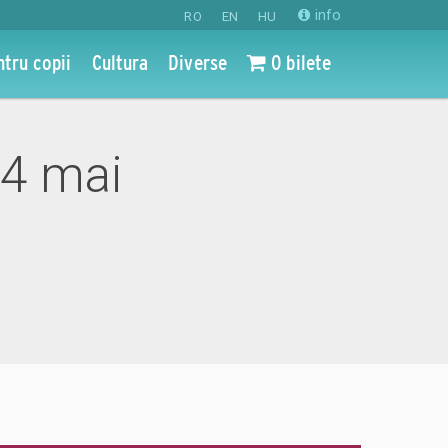
info
RO
EN
HU
ntru copii
Cultura
Diverse
0 bilete
04 mai