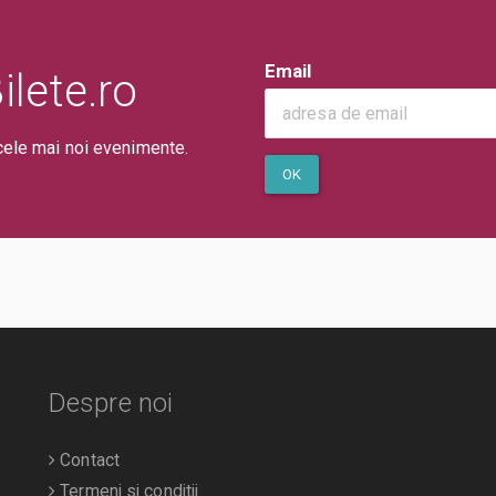
Email
lete.ro
cele mai noi evenimente.
OK
Despre noi
Contact
Termeni si conditii