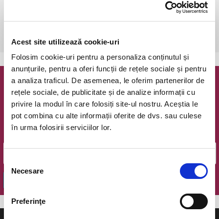
Bucuresti, The Hub
vezi pe harta
 După achiziționare,este necesară o rezervare telefonică: 0723 196 
376.
Acest site utilizează cookie-uri
Folosim cookie-uri pentru a personaliza conținutul și
anunțurile, pentru a oferi funcții de rețele sociale și pentru
a analiza traficul. De asemenea, le oferim partenerilor de
Newsletter @ Bilete.ro
rețele sociale, de publicitate și de analize informații cu
privire la modul în care folosiți site-ul nostru. Aceștia le
Oferte exclusive si o editie saptamanala cu cele mai noi
pot combina cu alte informații oferite de dvs. sau culese
evenimente.
în urma folosirii serviciilor lor.
Email
Selecția
Necesare
consimțământului
OK
Preferinţe