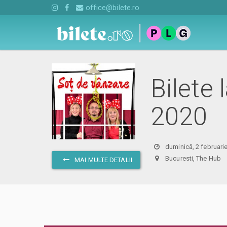
office@bilete.ro
Bilete 
2020
duminică, 2 februari
Bucuresti, The Hu
MAI MULTE DETALII