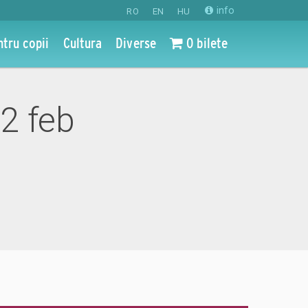
info
RO
EN
HU
ntru copii
Cultura
Diverse
0 bilete
02 feb