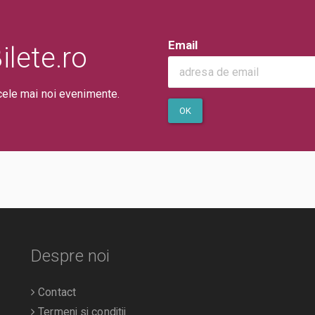
Email
lete.ro
cele mai noi evenimente.
OK
Despre noi
Contact
Termeni si conditii