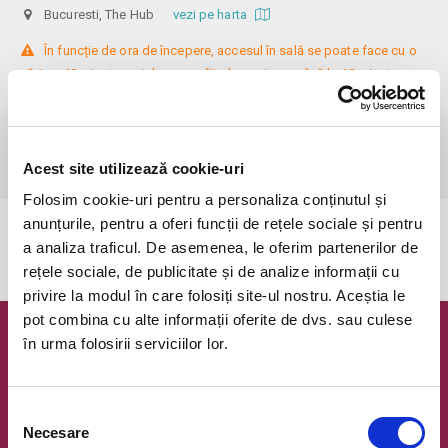
Bucuresti, The Hub
vezi pe harta
 În funcție de ora de începere, accesul în sală se poate face cu o 
oră / cu 40 minute mai devreme, fiind permis cu până la 10 minute 
înainte de spectacol. Așezarea se realizează la mese de 2 (nr. limitat), 3 
sau 4 locuri, în regim de teatru-cafenea (în funcție de disponibilitatea 
de la fața locului, există posibilitatea împărțirii mesei cu alte persoane). 
Informații suplimentare, la nr. de telefon 0773 825 249.
Acest site utilizează cookie-uri
Folosim cookie-uri pentru a personaliza conținutul și
anunțurile, pentru a oferi funcții de rețele sociale și pentru
Evenimentul a expirat.
a analiza traficul. De asemenea, le oferim partenerilor de
rețele sociale, de publicitate și de analize informații cu
privire la modul în care folosiți site-ul nostru. Aceștia le
pot combina cu alte informații oferite de dvs. sau culese
în urma folosirii serviciilor lor.
Newsletter @ Bilete.ro
Oferte exclusive si o editie saptamanala cu cele mai noi
evenimente.
Selecția
Necesare
consimțământului
Email