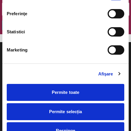
Preferinţe
OK
Statistici
Marketing
Afişare
Evenimente
Ajutor
Teatru
Permite toate
Cum comand bilete?
Concerte si
festivaluri
Plata online sau cash
Permite selecția
Sport
eBilet printat acasa
Pentru copii
Respinge