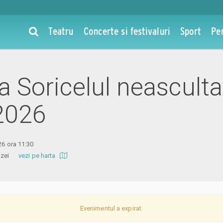
Teatru
Concerte si festivaluri
Sport
Pe
la Soricelul neasculta
 2026
26 ora 11:30
 Amzei
vezi pe harta
Evenimentul a expirat.