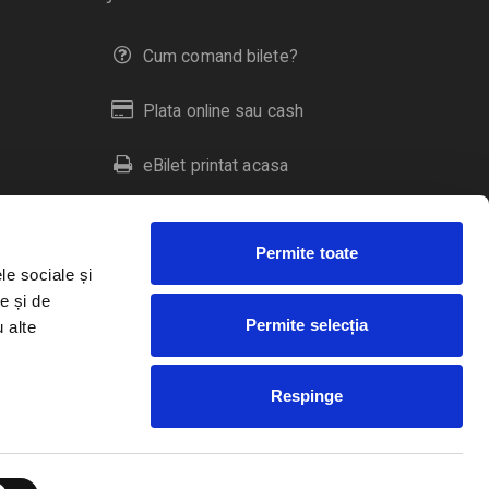
Cum comand bilete?
Plata online sau cash
eBilet printat acasa
Livrare prin curier
Permite toate
Returnare bilete
le sociale și
e și de
Permite selecția
u alte
Duplicare bilete
Respinge
RO
EN
HU