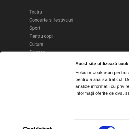
Teatru
Concerte si festivaluri
Sport
Pentru copii
Cultura
Diverse
Acest site utilizează cook
Calendarul evenimentelor
Folosim cookie-uri pentru a 
pentru a analiza traficul. 
analize informații cu privir
informații oferite de dvs. sa
© 2006 - 2026
Bilete.ro
Selecția
A.N.P.C.
O.D.R.