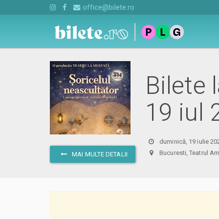
office@bilete.ro
Bilete 
19 iul
duminică, 19 iulie 20
Bucuresti, Teatrul
MAI MULTE DETALII