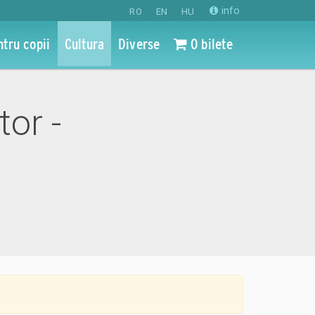
info
RO
EN
HU
ntru copii
Cultura
Diverse
0 bilete
tor -