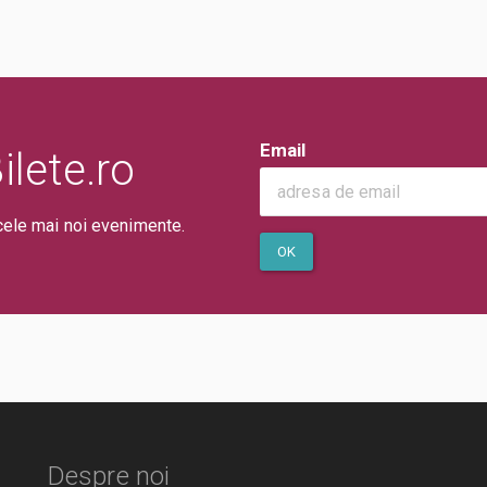
Email
lete.ro
cele mai noi evenimente.
OK
Despre noi