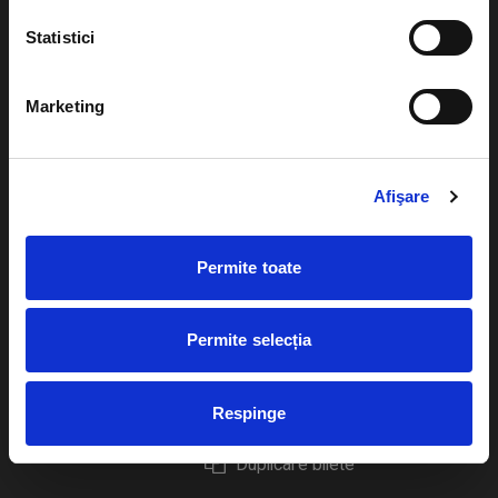
Statistici
Marketing
Evenimente
Ajutor
Teatru
Cum comand bilete?
Afişare
Concerte si
festivaluri
Plata online sau cash
Permite toate
Sport
eBilet printat acasa
Pentru copii
Cultura
Permite selecția
Livrare prin curier
Diverse
Calendar
Returnare bilete
Respinge
Duplicare bilete