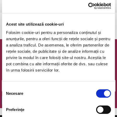
Csikszereda, Csiki Mozi
vezi pe harta
Evenimentul a expirat.
Acest site utilizează cookie-uri
Folosim cookie-uri pentru a personaliza conținutul și
anunțurile, pentru a oferi funcții de rețele sociale și pentru
a analiza traficul. De asemenea, le oferim partenerilor de
Newsletter @ Bilete.ro
rețele sociale, de publicitate și de analize informații cu
privire la modul în care folosiți site-ul nostru. Aceștia le
Oferte exclusive si o editie saptamanala cu cele mai noi
pot combina cu alte informații oferite de dvs. sau culese
evenimente.
în urma folosirii serviciilor lor.
Email
Selecția
Necesare
consimțământului
OK
Preferinţe