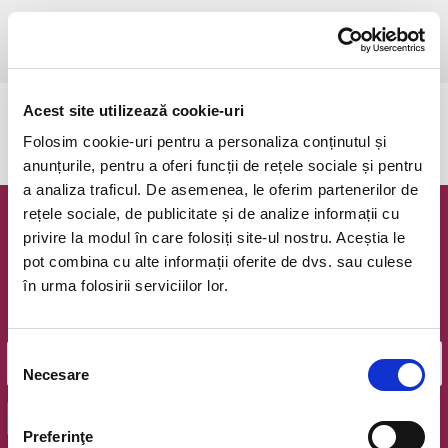
miercuri, 11 decembrie 2024 ora 20:00
Bucuresti, Teatrul Godot
vezi pe harta
Acest site utilizează cookie-uri
Evenimentul a expirat.
Folosim cookie-uri pentru a personaliza conținutul și
anunțurile, pentru a oferi funcții de rețele sociale și pentru
a analiza traficul. De asemenea, le oferim partenerilor de
rețele sociale, de publicitate și de analize informații cu
Newsletter @ Bilete.ro
privire la modul în care folosiți site-ul nostru. Aceștia le
pot combina cu alte informații oferite de dvs. sau culese
Oferte exclusive si o editie saptamanala cu cele mai noi
în urma folosirii serviciilor lor.
evenimente.
Email
Selecția
Necesare
consimțământului
OK
Preferinţe