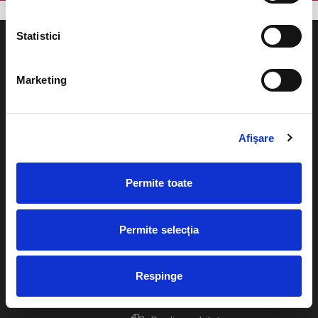
Statistici
Marketing
Evenimente
Ajutor
Teatru
Afişare
Cum comand bilete?
Concerte si
festivaluri
Plata online sau cash
Permite toate
Sport
eBilet printat acasa
Pentru copii
Permite selecția
Cultura
Livrare prin curier
Diverse
Respinge
Calendar
Returnare bilete