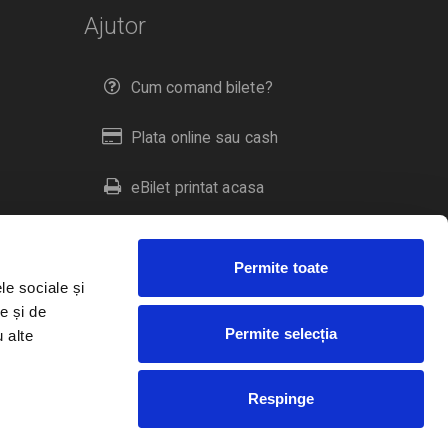
Ajutor
Cum comand bilete?
Plata online sau cash
eBilet printat acasa
Livrare prin curier
Permite toate
Returnare bilete
le sociale și
e și de
Permite selecția
u alte
Duplicare bilete
Respinge