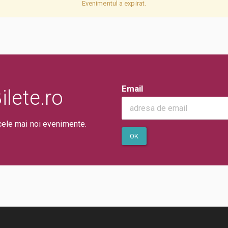
Evenimentul a expirat.
Email
lete.ro
cele mai noi evenimente.
OK