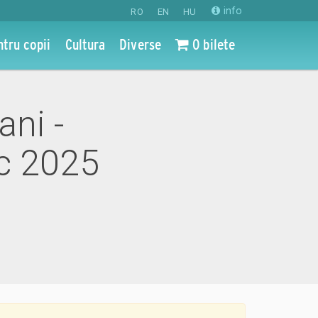
info
RO
EN
HU
ntru copii
Cultura
Diverse
0 bilete
ani -
ec 2025