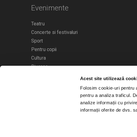
Evenimente
Teatru
Concerte si festivaluri
Sport
Pentru copii
Cultura
Diverse
Acest site utilizează cook
Calendarul evenimentelor
Folosim cookie-uri pentru a 
pentru a analiza traficul. 
analize informații cu privir
informații oferite de dvs. sa