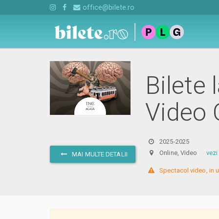
office@bilete.ro
Bilete 
Video 
2025-2025
Online, Video
vezi
MAI MULTE DETALII
 Spectacol video, in u