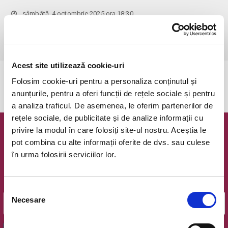
sâmbătă, 4 octombrie 2025 ora 18:30
Cluj-Napoca, Opera Nationala Romana
vezi pe harta
 Vârstă recomandată: 7+
Acest site utilizează cookie-uri
Evenimentul a expirat.
Folosim cookie-uri pentru a personaliza conținutul și
anunțurile, pentru a oferi funcții de rețele sociale și pentru
a analiza traficul. De asemenea, le oferim partenerilor de
rețele sociale, de publicitate și de analize informații cu
privire la modul în care folosiți site-ul nostru. Aceștia le
Newsletter @ Bilete.ro
pot combina cu alte informații oferite de dvs. sau culese
în urma folosirii serviciilor lor.
Oferte exclusive si o editie saptamanala cu cele mai noi
evenimente.
Email
Selecția
Necesare
consimțământului