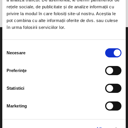
Casa Oraseneasca de Cultura
rețele sociale, de publicitate și de analize informații cu
privire la modul în care folosiți site-ul nostru. Aceștia le
pot combina cu alte informații oferite de dvs. sau culese
în urma folosirii serviciilor lor.
Selecția
Necesare
consimțământului
Evenimente
Ajutor
Preferinţe
Teatru
Cum comand bilete?
Concerte si
Statistici
festivaluri
Plata online sau cash
Sport
eBilet printat acasa
Marketing
Pentru copii
Cultura
Livrare prin curier
Diverse