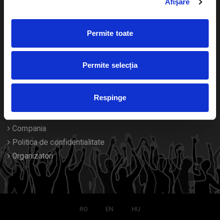
Afişare
Calendar
Returnare bilete
Permite toate
Duplicare bilete
Despre noi
Permite selecția
Contact
Respinge
Termeni si conditii
Despre Cookies
Compania
Politica de confidentialitate
Organizatori
RO
EN
HU