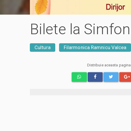
Bilete la Simfo
Cultura
Filarmonica Ramnicu Valcea
Distribuie aceasta pagin