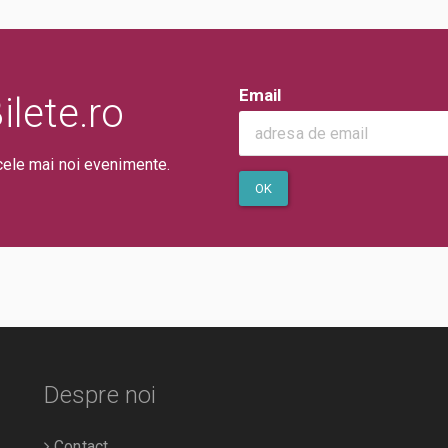
Email
lete.ro
cele mai noi evenimente.
OK
Despre noi
Contact