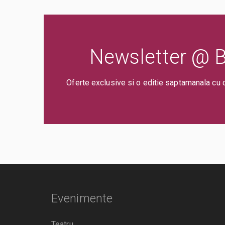
Newsletter @ Bi
Oferte exclusive si o editie saptamanala cu 
Evenimente
Teatru