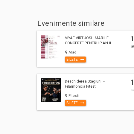
Evenimente similare
VIYAF VIRTUOSI - MARILE
CONCERTE PENTRU PIAN II
a
Arad
BILETE
Deschiderea Stagiunii -
Filarmonica Pitesti
s
Pitesti
BILETE