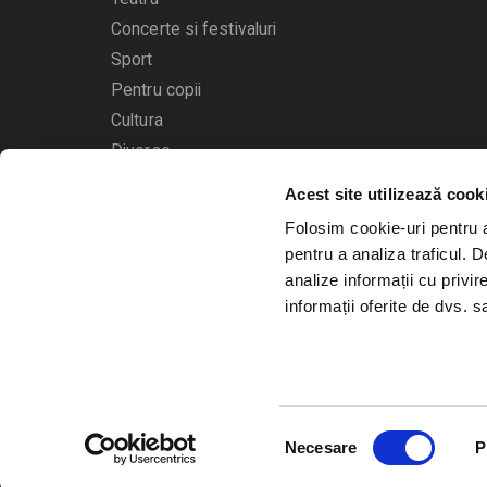
Concerte si festivaluri
Sport
Pentru copii
Cultura
Diverse
Calendarul evenimentelor
Acest site utilizează cook
Folosim cookie-uri pentru a 
pentru a analiza traficul. 
analize informații cu privir
informații oferite de dvs. sa
© 2006 - 2026
Bilete.ro
Selecția
A.N.P.C.
O.D.R.
Necesare
P
consimțământului