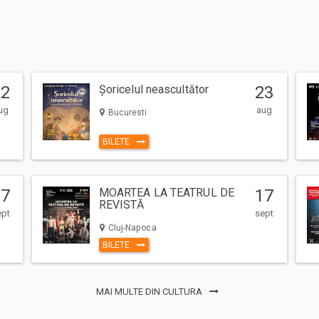
12
Șoricelul neascultător
23
ug
aug
Bucuresti
BILETE
17
MOARTEA LA TEATRUL DE
17
REVISTĂ
ept
sept
Cluj-Napoca
BILETE
MAI MULTE DIN CULTURA