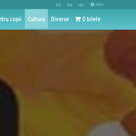
info
RO
EN
HU
ntru copii
Cultura
Diverse
0 bilete