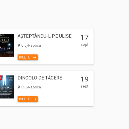
AȘTEPTÂNDU-L PE ULISE
17
sept
Cluj-Napoca
BILETE
DINCOLO DE TĂCERE
19
sept
Cluj-Napoca
BILETE