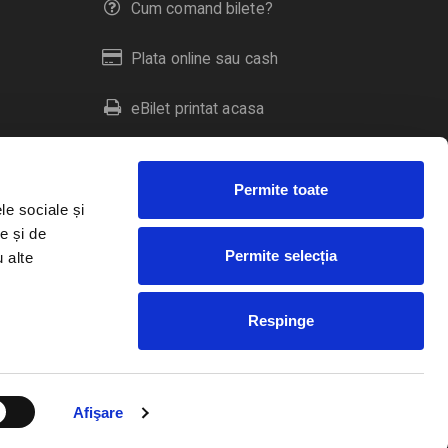
Cum comand bilete?
Plata online sau cash
eBilet printat acasa
Livrare prin curier
Permite toate
Returnare bilete
le sociale și
e și de
Permite selecția
u alte
Duplicare bilete
Respinge
RO
EN
HU
Afişare