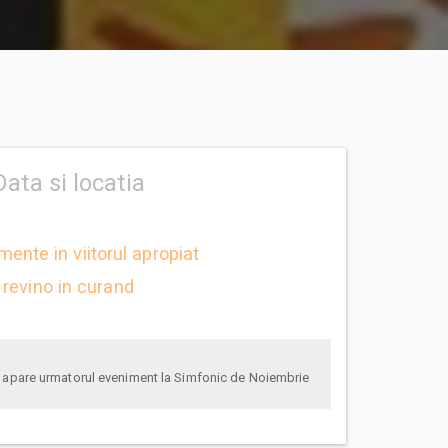
Data si locatia
mente in viitorul apropiat
revino in curand
anunta-ma pe email cand apare urmatorul eveniment la Simfonic de Noiembrie