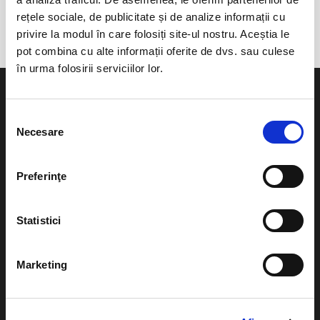
Fosta Fabrica de sticla
rețele sociale, de publicitate și de analize informații cu
privire la modul în care folosiți site-ul nostru. Aceștia le
pot combina cu alte informații oferite de dvs. sau culese
în urma folosirii serviciilor lor.
Selecția
Necesare
consimțământului
Evenimente
Ajutor
Preferinţe
Teatru
Cum comand bilete?
Concerte si
Statistici
festivaluri
Plata online sau cash
Sport
eBilet printat acasa
Marketing
Pentru copii
Cultura
Livrare prin curier
Diverse