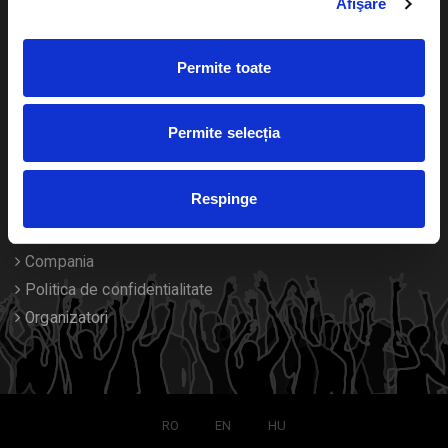
Afişare
Calendar
Returnare bilete
Permite toate
Duplicare bilete
Despre noi
Permite selecția
Contact
Respinge
Termeni si conditii
Despre Cookies
Compania
Politica de confidentialitate
Organizatori
RO
EN
HU