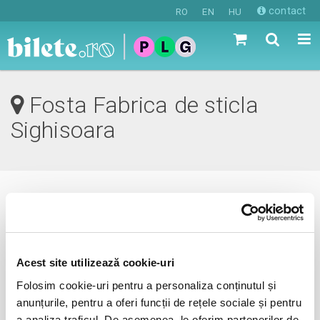
contact
RO
EN
HU
Fosta Fabrica de sticla
Sighisoara
0 evenimente in viitorul apropiat
revino mai tarziu
Acest site utilizează cookie-uri
Folosim cookie-uri pentru a personaliza conținutul și
anunțurile, pentru a oferi funcții de rețele sociale și pentru
anunta-ma pe email cand apare urmatorul eveniment la
a analiza traficul. De asemenea, le oferim partenerilor de