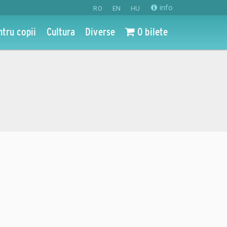
info
RO
EN
HU
ntru copii
Cultura
Diverse
0 bilete