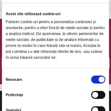
Oradea, Filarmonica de Stat Oradea
vezi pe harta
Acest site utilizează cookie-uri
Folosim cookie-uri pentru a personaliza conținutul și
anunțurile, pentru a oferi funcții de rețele sociale și pentru
Newsletter @ Bilete.ro
a analiza traficul. De asemenea, le oferim partenerilor de
rețele sociale, de publicitate și de analize informații cu
Oferte exclusive si o editie saptamanala cu cele mai noi
privire la modul în care folosiți site-ul nostru. Aceștia le
evenimente.
pot combina cu alte informații oferite de dvs. sau culese
Email
în urma folosirii serviciilor lor.
Selecția
OK
Necesare
consimțământului
Preferinţe
Statistici