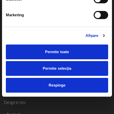
Evenimente
Ajutor
Marketing
Teatru
Cum comand bilete?
Concerte si
festivaluri
Afişare
Plata online sau cash
Sport
eBilet printat acasa
Pentru copii
Permite toate
Cultura
Livrare prin curier
Diverse
Permite selecția
Calendar
Returnare bilete
Respinge
Duplicare bilete
Despre noi