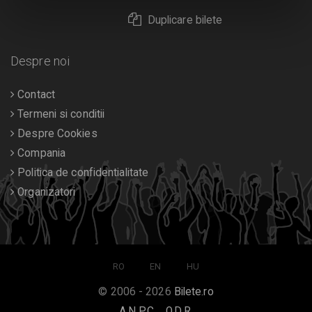
Duplicare bilete
Despre noi
Contact
Termeni si conditii
Despre Cookies
Compania
Politica de confidentialitate
Organizatori
RO
EN
HU
© 2006 - 2026
Bilete.ro
A.N.P.C.
O.D.R.