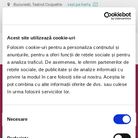
Bucuresti, Teatrul Coquette
vezi pe harta
 Dupa ora inceperii reprezentatiei biletele isi pierd valabilitatea, iar 
accesul in sala nu mai e permis. Va multumim pentru intelegere.
Acest site utilizează cookie-uri
Evenimentul a expirat.
Folosim cookie-uri pentru a personaliza conținutul și
anunțurile, pentru a oferi funcții de rețele sociale și pentru
a analiza traficul. De asemenea, le oferim partenerilor de
rețele sociale, de publicitate și de analize informații cu
privire la modul în care folosiți site-ul nostru. Aceștia le
Newsletter @ Bilete.ro
pot combina cu alte informații oferite de dvs. sau culese
în urma folosirii serviciilor lor.
Oferte exclusive si o editie saptamanala cu cele mai noi
evenimente.
Email
Selecția
Necesare
consimțământului
OK