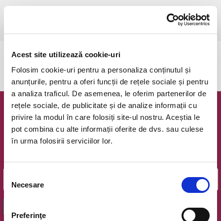
luni, 17 martie 2025 ora 18:30
Mogosoaia, Centrul National de Fotbal
vezi pe harta
Acest site utilizează cookie-uri
Evenimentul a expirat.
Folosim cookie-uri pentru a personaliza conținutul și
anunțurile, pentru a oferi funcții de rețele sociale și pentru
a analiza traficul. De asemenea, le oferim partenerilor de
rețele sociale, de publicitate și de analize informații cu
Newsletter @ Bilete.ro
privire la modul în care folosiți site-ul nostru. Aceștia le
pot combina cu alte informații oferite de dvs. sau culese
Oferte exclusive si o editie saptamanala cu cele mai noi
în urma folosirii serviciilor lor.
evenimente.
Email
Selecția
Necesare
consimțământului
OK
Preferinţe