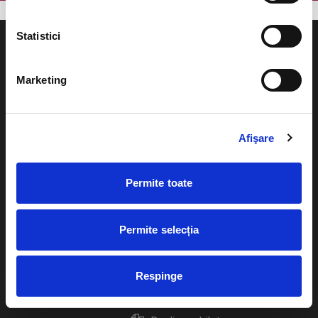
Statistici
Marketing
Evenimente
Ajutor
Teatru
Afişare
Cum comand bilete?
Concerte si
festivaluri
Plata online sau cash
Permite toate
Sport
eBilet printat acasa
Pentru copii
Permite selecția
Cultura
Livrare prin curier
Diverse
Respinge
Calendar
Returnare bilete