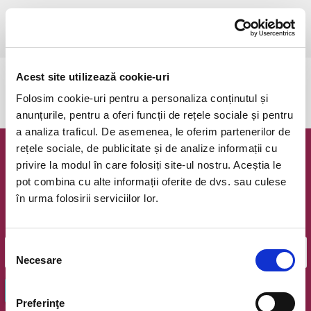
9-12 iulie 2026
Odorheiu Secuiesc, Septimia Resort
vezi pe harta
Acest site utilizează cookie-uri
Evenimentul a expirat.
Folosim cookie-uri pentru a personaliza conținutul și
anunțurile, pentru a oferi funcții de rețele sociale și pentru
a analiza traficul. De asemenea, le oferim partenerilor de
rețele sociale, de publicitate și de analize informații cu
Newsletter @ Bilete.ro
privire la modul în care folosiți site-ul nostru. Aceștia le
pot combina cu alte informații oferite de dvs. sau culese
Oferte exclusive si o editie saptamanala cu cele mai noi
în urma folosirii serviciilor lor.
evenimente.
Email
Selecția
Necesare
consimțământului
OK
Preferinţe