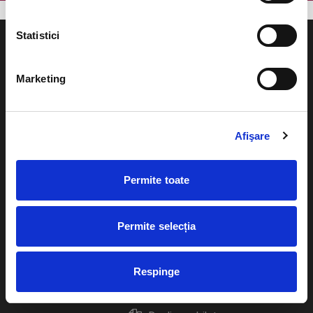
Statistici
Marketing
Evenimente
Ajutor
Teatru
Afişare
Cum comand bilete?
Concerte si
festivaluri
Plata online sau cash
Permite toate
Sport
eBilet printat acasa
Pentru copii
Permite selecția
Cultura
Livrare prin curier
Diverse
Respinge
Calendar
Returnare bilete