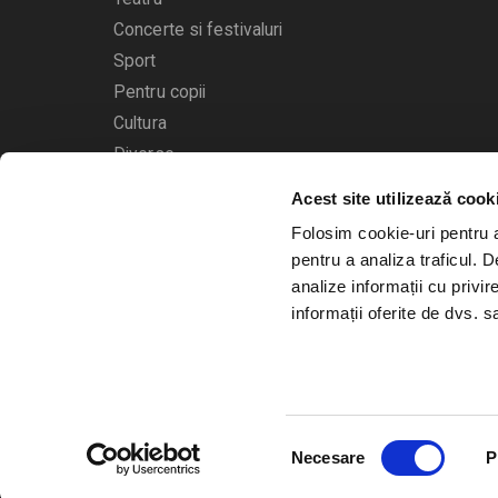
Concerte si festivaluri
Sport
Pentru copii
Cultura
Diverse
Calendarul evenimentelor
Acest site utilizează cook
Folosim cookie-uri pentru a 
pentru a analiza traficul. 
analize informații cu privir
informații oferite de dvs. sa
© 2006 - 2026
Bilete.ro
Selecția
A.N.P.C.
O.D.R.
Necesare
P
consimțământului