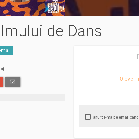
filmului de Dans
ema
a
0 eveni