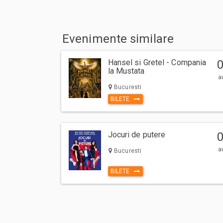
Evenimente similare
Hansel si Gretel - Compania
la Mustata
a
Bucuresti
BILETE
Jocuri de putere
a
Bucuresti
BILETE