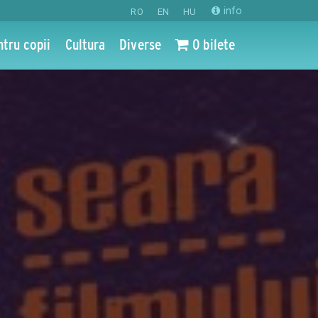
info
RO
EN
HU
ntru copii
Cultura
Diverse
0 bilete