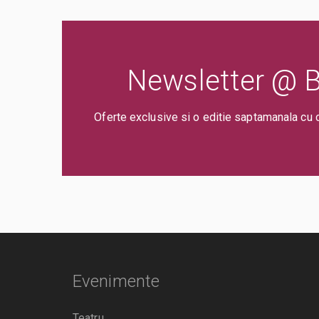
Newsletter @ Bi
Oferte exclusive si o editie saptamanala cu 
Evenimente
Teatru