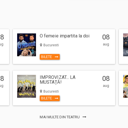
08
O femeie impartita la doi
08
ug
aug
Bucuresti
BILETE
08
IMPROVIZAT... LA
08
MUSTAȚĂ!
ug
aug
Bucuresti
BILETE
MAI MULTE DIN TEATRU