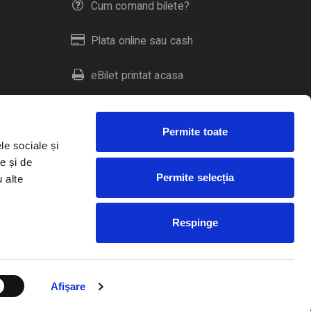
Cum comand bilete?
Plata online sau cash
eBilet printat acasa
Livrare prin curier
Permite toate
Returnare bilete
le sociale și
e și de
Permite selecția
u alte
Duplicare bilete
Respinge
RO
EN
HU
Afişare