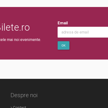
Email
lete.ro
cele mai noi evenimente.
OK
Despre noi
Contact