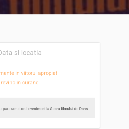
Data si locatia
mente in viitorul apropiat
revino in curand
anunta-ma pe email cand apare urmatorul eveniment la Seara filmului de Dans