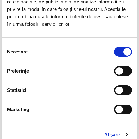
rețele sociale, de publicitate și de analize informații cu
privire la modul în care folosiți site-ul nostru. Aceștia le
pot combina cu alte informații oferite de dvs. sau culese
AȘTEPTÂNDU-L PE ULISE
17
în urma folosirii serviciilor lor.
sept
Cluj-Napoca
BILETE
Selecția
Necesare
consimțământului
17
Deschiderea Stagiunii - Filarmonica Pitesti
Preferinţe
sept
Pitesti
BILETE
Statistici
DINCOLO DE TĂCERE
19
Marketing
sept
Cluj-Napoca
BILETE
Afişare