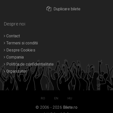
Duplicare bilete
Despre noi
Contact
Termeni si conditii
Despre Cookies
Compania
Politica de confidentialitate
Organizatori
RO
EN
HU
© 2006 - 2026
Bilete.ro