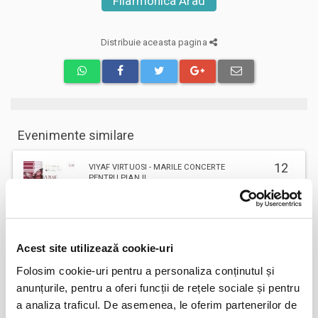
Filarmonica Arad
Distribuie aceasta pagina
Evenimente similare
12
VIYAF VIRTUOSI - MARILE CONCERTE
PENTRU PIAN II
aug
Arad
BILETE
Acest site utilizează cookie-uri
Șoricelul neascultător
23
Folosim cookie-uri pentru a personaliza conținutul și
aug
anunțurile, pentru a oferi funcții de rețele sociale și pentru
Bucuresti
a analiza traficul. De asemenea, le oferim partenerilor de
BILETE