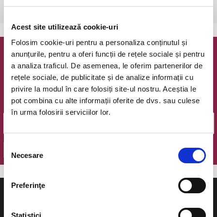
Bucuresti, The Hub
vezi pe harta
Acest site utilizează cookie-uri
Folosim cookie-uri pentru a personaliza conținutul și
anunțurile, pentru a oferi funcții de rețele sociale și pentru
Newsletter @ Bilete.ro
a analiza traficul. De asemenea, le oferim partenerilor de
rețele sociale, de publicitate și de analize informații cu
Oferte exclusive si o editie saptamanala cu cele mai noi
privire la modul în care folosiți site-ul nostru. Aceștia le
evenimente.
pot combina cu alte informații oferite de dvs. sau culese
Email
în urma folosirii serviciilor lor.
Selecția
OK
Necesare
consimțământului
Preferinţe
Statistici