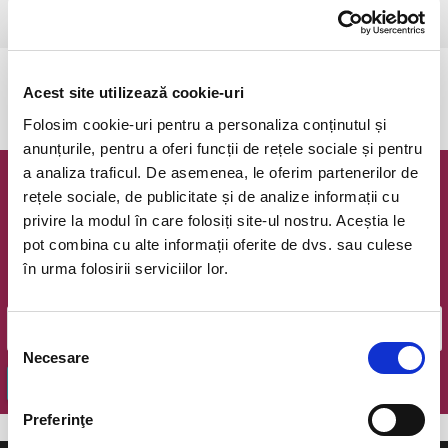
Ramnicu Valcea, Sala Lahovari
vezi pe harta
Evenimentul a expirat.
Acest site utilizează cookie-uri
Folosim cookie-uri pentru a personaliza conținutul și
anunțurile, pentru a oferi funcții de rețele sociale și pentru
a analiza traficul. De asemenea, le oferim partenerilor de
Newsletter @ Bilete.ro
rețele sociale, de publicitate și de analize informații cu
privire la modul în care folosiți site-ul nostru. Aceștia le
Oferte exclusive si o editie saptamanala cu cele mai noi
pot combina cu alte informații oferite de dvs. sau culese
evenimente.
în urma folosirii serviciilor lor.
Email
Selecția
Necesare
consimțământului
OK
Preferinţe