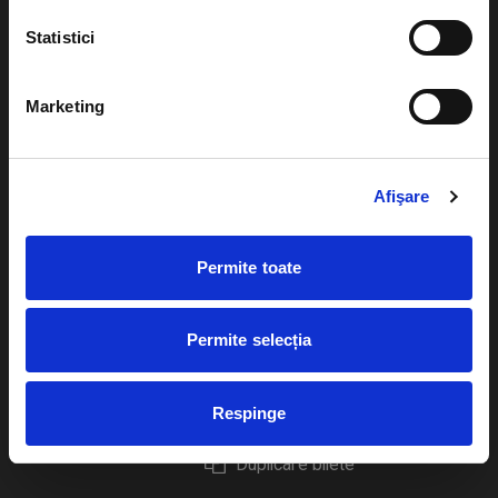
Statistici
Marketing
Evenimente
Ajutor
Teatru
Cum comand bilete?
Afişare
Concerte si
festivaluri
Plata online sau cash
Permite toate
Sport
eBilet printat acasa
Pentru copii
Cultura
Permite selecția
Livrare prin curier
Diverse
Calendar
Returnare bilete
Respinge
Duplicare bilete