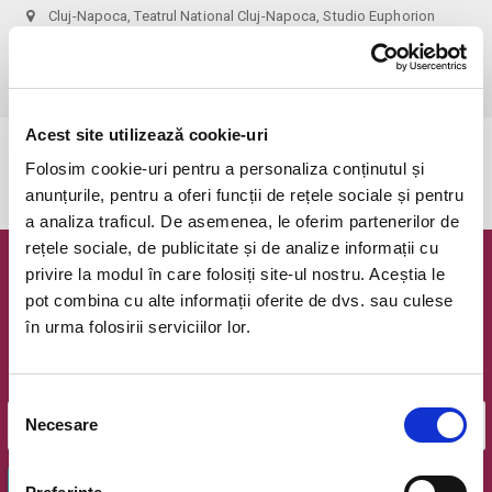
Cluj-Napoca, Teatrul National Cluj-Napoca, Studio Euphorion
vezi pe harta
 recomandare de vârstă: 16+
Acest site utilizează cookie-uri
Evenimentul a expirat.
Folosim cookie-uri pentru a personaliza conținutul și
anunțurile, pentru a oferi funcții de rețele sociale și pentru
a analiza traficul. De asemenea, le oferim partenerilor de
rețele sociale, de publicitate și de analize informații cu
privire la modul în care folosiți site-ul nostru. Aceștia le
Newsletter @ Bilete.ro
pot combina cu alte informații oferite de dvs. sau culese
în urma folosirii serviciilor lor.
Oferte exclusive si o editie saptamanala cu cele mai noi
evenimente.
Email
Selecția
Necesare
consimțământului
OK