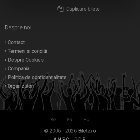
Duplicare bilete
Despre noi
Contact
Termeni si conditii
Despre Cookies
Compania
Politica de confidentialitate
Organizatori
RO
EN
HU
© 2006 - 2026
Bilete.ro
A.N.P.C.
O.D.R.