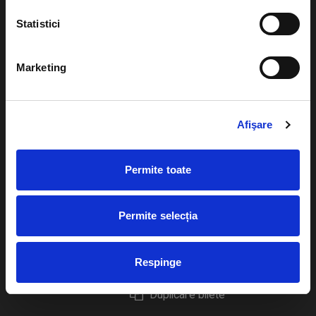
Statistici
Marketing
Evenimente
Ajutor
Teatru
Cum comand bilete?
Afişare
Concerte si
festivaluri
Plata online sau cash
Permite toate
Sport
eBilet printat acasa
Pentru copii
Cultura
Permite selecția
Livrare prin curier
Diverse
Calendar
Returnare bilete
Respinge
Duplicare bilete