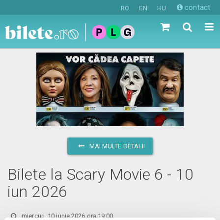
contact
RO
EN
HU
MAI MULTE DETALII
Bilete la Scary Movie 6 - 10
iun 2026
miercuri, 10 iunie 2026 ora 19:00