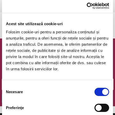
Ramnicu Valcea, Cinema Geo Saizescu
vezi pe harta
Evenimentul a expirat.
Acest site utilizează cookie-uri
Folosim cookie-uri pentru a personaliza conținutul și
anunțurile, pentru a oferi funcții de rețele sociale și pentru
a analiza traficul. De asemenea, le oferim partenerilor de
Newsletter @ Bilete.ro
rețele sociale, de publicitate și de analize informații cu
privire la modul în care folosiți site-ul nostru. Aceștia le
Oferte exclusive si o editie saptamanala cu cele mai noi
pot combina cu alte informații oferite de dvs. sau culese
evenimente.
în urma folosirii serviciilor lor.
Email
Selecția
Necesare
consimțământului
OK
Preferinţe