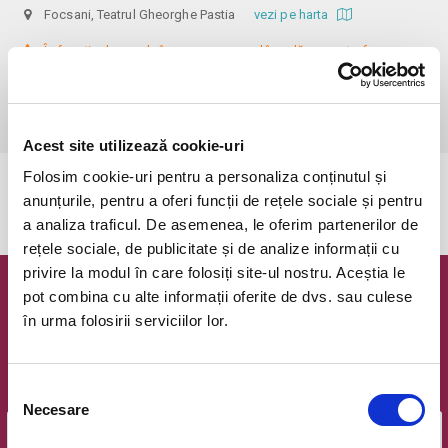
Focsani, Teatrul Gheorghe Pastia
vezi pe harta
 În funcție de ora de începere, accesul în sală se poate face cu o 
oră / cu 40 minute mai devreme, fiind permis cu până la 10 minute 
înainte de spectacol. Informații suplimentare, la nr. de telefon 0773 825 
249.
Acest site utilizează cookie-uri
Folosim cookie-uri pentru a personaliza conținutul și
Evenimentul a expirat.
anunțurile, pentru a oferi funcții de rețele sociale și pentru
a analiza traficul. De asemenea, le oferim partenerilor de
rețele sociale, de publicitate și de analize informații cu
privire la modul în care folosiți site-ul nostru. Aceștia le
pot combina cu alte informații oferite de dvs. sau culese
Newsletter @ Bilete.ro
în urma folosirii serviciilor lor.
Oferte exclusive si o editie saptamanala cu cele mai noi
evenimente.
Selecția
Email
Necesare
consimțământului