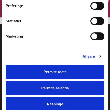
Preferinţe
OK
Statistici
Marketing
Evenimente
Ajutor
Afişare
Teatru
Cum comand bilete?
Concerte si
Permite toate
festivaluri
Plata online sau cash
Sport
Permite selecția
eBilet printat acasa
Pentru copii
Cultura
Livrare prin curier
Respinge
Diverse