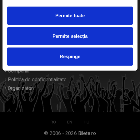
Duplicare bilete
Permite toate
Despre noi
Permite selecția
Contact
Termeni si conditii
Respinge
Despre Cookies
Compania
Politica de confidentialitate
Organizatori
RO
EN
HU
© 2006 - 2026
Bilete.ro