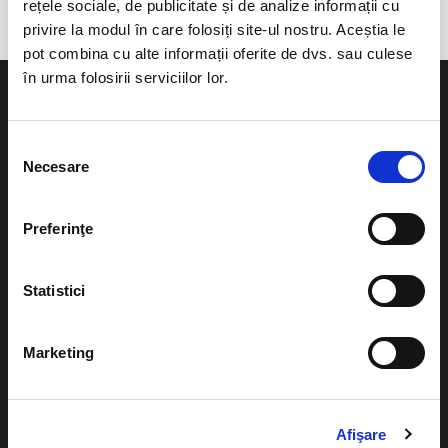
rețele sociale, de publicitate și de analize informații cu
privire la modul în care folosiți site-ul nostru. Aceștia le
pot combina cu alte informații oferite de dvs. sau culese
în urma folosirii serviciilor lor.
Selecția
Necesare
consimțământului
Evenimente
Ajutor
Teatru
Preferinţe
Cum comand bilete?
Concerte si
festivaluri
Plata online sau cash
Statistici
Sport
eBilet printat acasa
Pentru copii
Marketing
Cultura
Livrare prin curier
Diverse
Calendar
Returnare bilete
Afişare