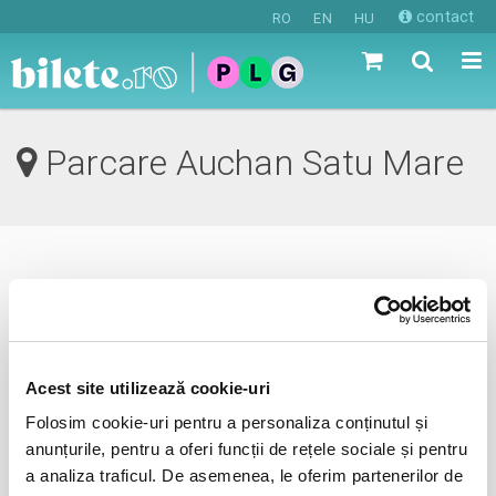
contact
RO
EN
HU
Parcare Auchan Satu Mare
0 evenimente in viitorul apropiat
revino mai tarziu
Acest site utilizează cookie-uri
Folosim cookie-uri pentru a personaliza conținutul și
anunta-ma pe email cand apare urmatorul eveniment la
anunțurile, pentru a oferi funcții de rețele sociale și pentru
Parcare Auchan
a analiza traficul. De asemenea, le oferim partenerilor de