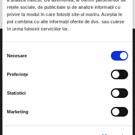
Tiltott Csiki Sor Manufaktura
rețele sociale, de publicitate și de analize informații cu
privire la modul în care folosiți site-ul nostru. Aceștia le
pot combina cu alte informații oferite de dvs. sau culese
în urma folosirii serviciilor lor.
Selecția
Necesare
consimțământului
Evenimente
Ajutor
Preferinţe
Teatru
Cum comand bilete?
Concerte si
Statistici
festivaluri
Plata online sau cash
Sport
eBilet printat acasa
Marketing
Pentru copii
Cultura
Livrare prin curier
Diverse