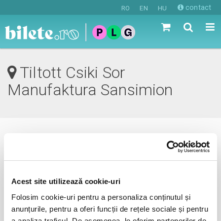
contact
RO
EN
HU
Tiltott Csiki Sor
Manufaktura Sansimion
0 evenimente in viitorul apropiat
revino mai tarziu
Acest site utilizează cookie-uri
Folosim cookie-uri pentru a personaliza conținutul și
anunțurile, pentru a oferi funcții de rețele sociale și pentru
anunta-ma pe email cand apare urmatorul eveniment la
a analiza traficul. De asemenea, le oferim partenerilor de