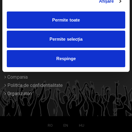
Afişare
Calendar
Returnare bilete
Permite toate
Duplicare bilete
Despre noi
Permite selecția
Contact
Respinge
Termeni si conditii
Despre Cookies
Compania
Politica de confidentialitate
Organizatori
RO
EN
HU