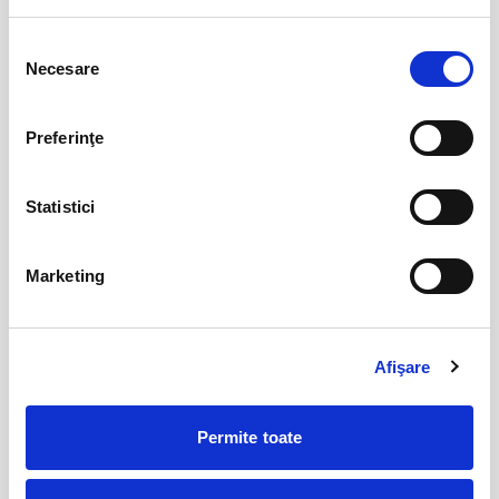
08
aug
Bucuresti
Selecția
Necesare
consimțământului
BILETE
Preferinţe
IMPROVIZAT... LA MUSTAȚĂ!
08
aug
Bucuresti
Statistici
BILETE
Marketing
Promit să mă joc!
15
aug
Bucuresti
Afişare
BILETE
Permite toate
MAI MULTE DIN TEATRU