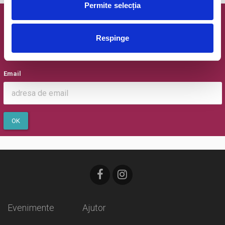
Permite selecția
Newsletter @ Bilete.ro
Respinge
Oferte exclusive si o editie saptamanala cu cele mai noi
evenimente.
Email
OK
Evenimente
Ajutor