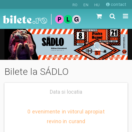
contact
RO
EN
HU
Bilete la SÁDLO
Data si locatia
0 evenimente in viitorul apropiat
revino in curand