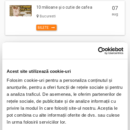
10 milioane și o cutie de cafea
07
aug
Bucuresti
BILETE
Hansel si Gretel - Compania la
08
Mustata
aug
Bucuresti
BILETE
Acest site utilizează cookie-uri
Folosim cookie-uri pentru a personaliza conținutul și
anunțurile, pentru a oferi funcții de rețele sociale și pentru
O femeie impartita la doi
08
a analiza traficul. De asemenea, le oferim partenerilor de
aug
Bucuresti
rețele sociale, de publicitate și de analize informații cu
privire la modul în care folosiți site-ul nostru. Aceștia le
BILETE
pot combina cu alte informații oferite de dvs. sau culese
în urma folosirii serviciilor lor.
Remember me