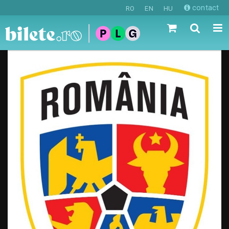
contact
RO
EN
HU