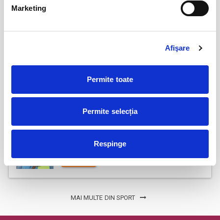
Parking FC Вacau
04
Marketing
iul
Bacau
BILETE
Afişare
Abonamente Politehnica Timisoara
09
Permite toate
iul
Timisoara
BILETE
Permite selecția
Abonamente FC Voluntari
27
Respinge
iul
Voluntari
BILETE
MAI MULTE DIN SPORT