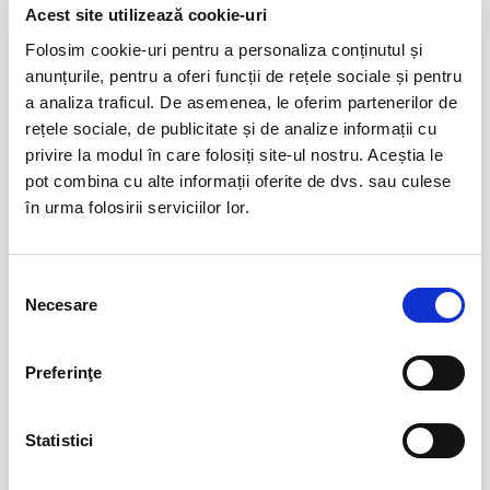
Evenimente similare
Acest site utilizează cookie-uri
Folosim cookie-uri pentru a personaliza conținutul și
Abonamente FC Bihor Oradea
01
anunțurile, pentru a oferi funcții de rețele sociale și pentru
iun
Oradea
a analiza traficul. De asemenea, le oferim partenerilor de
BILETE
rețele sociale, de publicitate și de analize informații cu
privire la modul în care folosiți site-ul nostru. Aceștia le
pot combina cu alte informații oferite de dvs. sau culese
în urma folosirii serviciilor lor.
Abonamente Farul Constanta
05
iun
Ovidiu
BILETE
Selecția
Necesare
consimțământului
Abonamente FC Bacau
03
Preferinţe
iul
Bacau
BILETE
Statistici