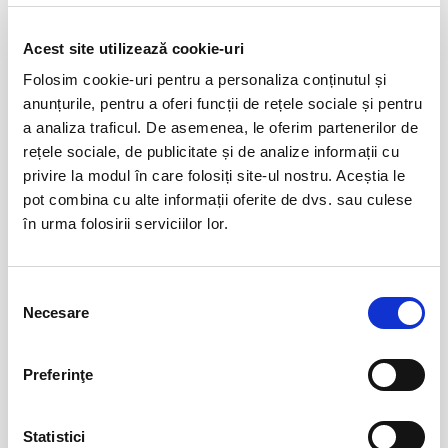
Evenimente similare
Acest site utilizează cookie-uri
Summer Well
07
Folosim cookie-uri pentru a personaliza conținutul și
aug
anunțurile, pentru a oferi funcții de rețele sociale și pentru
Buftea
a analiza traficul. De asemenea, le oferim partenerilor de
BILETE
rețele sociale, de publicitate și de analize informații cu
privire la modul în care folosiți site-ul nostru. Aceștia le
pot combina cu alte informații oferite de dvs. sau culese
Marc Euvrie - Nomadic Piano & Cello
12
în urma folosirii serviciilor lor.
aug
Vlaha
BILETE
Selecția
Necesare
consimțământului
Csíki Jazz - International Jazz
14
Preferinţe
Festival
aug
Csikszereda
BILETE
Statistici