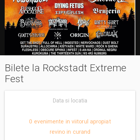
Bilete la Rockstadt Extreme
Fest
Data si locatia
0 evenimente in viitorul apropiat
revino in curand