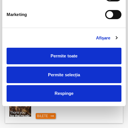
Marketing
FESTOBAL
11
sept
Bucuresti
BILETE
Afişare
Jazzapella - Concert jazz a capella
13
Permite toate
oct
Bucuresti
Permite selecția
BILETE
Respinge
The Ultimate ABBA Tribute
23
oct
Bucuresti
BILETE