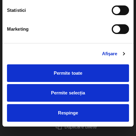
Statistici
Marketing
Evenimente
Ajutor
Teatru
Cum comand bilete?
Afişare
Concerte si
festivaluri
Plata online sau cash
Permite toate
Sport
eBilet printat acasa
Pentru copii
Cultura
Permite selecția
Livrare prin curier
Diverse
Calendar
Returnare bilete
Respinge
Duplicare bilete