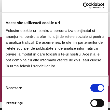
Galati, Riverside Events
vezi pe harta
Evenimentul a expirat.
Acest site utilizează cookie-uri
Folosim cookie-uri pentru a personaliza conținutul și
anunțurile, pentru a oferi funcții de rețele sociale și pentru
a analiza traficul. De asemenea, le oferim partenerilor de
Newsletter @ Bilete.ro
rețele sociale, de publicitate și de analize informații cu
privire la modul în care folosiți site-ul nostru. Aceștia le
Oferte exclusive si o editie saptamanala cu cele mai noi
pot combina cu alte informații oferite de dvs. sau culese
evenimente.
în urma folosirii serviciilor lor.
Email
Selecția
Necesare
consimțământului
OK
Preferinţe