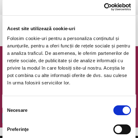
Bucuresti, Teatrul National I.L. Caragiale
vezi pe harta
Evenimentul a expirat.
Acest site utilizează cookie-uri
Folosim cookie-uri pentru a personaliza conținutul și
anunțurile, pentru a oferi funcții de rețele sociale și pentru
a analiza traficul. De asemenea, le oferim partenerilor de
Newsletter @ Bilete.ro
rețele sociale, de publicitate și de analize informații cu
privire la modul în care folosiți site-ul nostru. Aceștia le
Oferte exclusive si o editie saptamanala cu cele mai noi
pot combina cu alte informații oferite de dvs. sau culese
evenimente.
în urma folosirii serviciilor lor.
Email
Selecția
Necesare
consimțământului
OK
Preferinţe