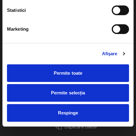
Statistici
Marketing
Evenimente
Ajutor
Teatru
Cum comand bilete?
Afişare
Concerte si
festivaluri
Plata online sau cash
Permite toate
Sport
eBilet printat acasa
Pentru copii
Cultura
Permite selecția
Livrare prin curier
Diverse
Calendar
Returnare bilete
Respinge
Duplicare bilete