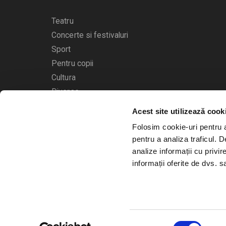
Teatru
Concerte si festivaluri
Sport
Pentru copii
Cultura
Diverse
Acest site utilizează cook
Calendarul evenimentelor
Folosim cookie-uri pentru a 
pentru a analiza traficul. 
analize informații cu privir
informații oferite de dvs. sa
© 2006 - 2026
Bilete.ro
Selecția
A.N.P.C.
O.D.R.