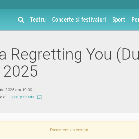
Teatru
Concerte si festivaluri
Sport
Pe
la Regretting You (D
 2025
ie 2025 ora 19:00
i Mozi
vezi pe harta
Evenimentul a expirat.