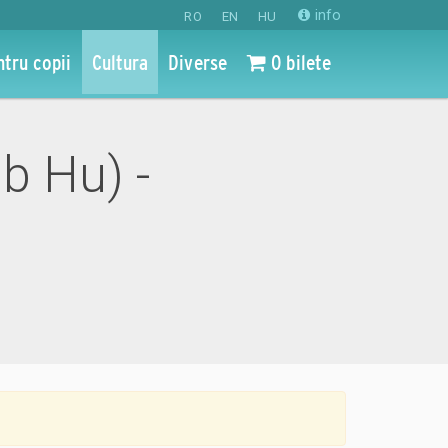
info
RO
EN
HU
ntru copii
Cultura
Diverse
0 bilete
ub Hu) -