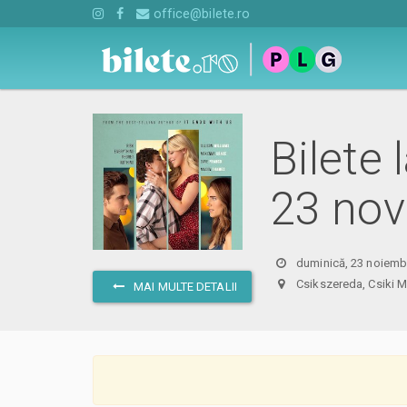
office@bilete.ro
Bilete 
23 nov
duminică, 23 noiembr
Csikszereda, Csik
MAI MULTE DETALII