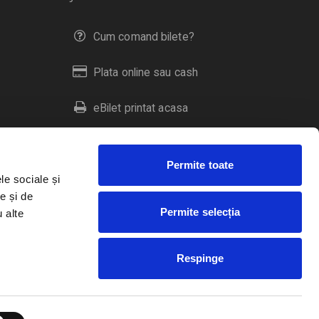
Cum comand bilete?
Plata online sau cash
eBilet printat acasa
Livrare prin curier
Permite toate
Returnare bilete
le sociale și
e și de
Permite selecția
u alte
Duplicare bilete
Respinge
RO
EN
HU