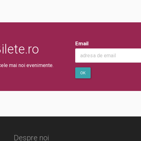
Email
lete.ro
cele mai noi evenimente.
OK
Despre noi