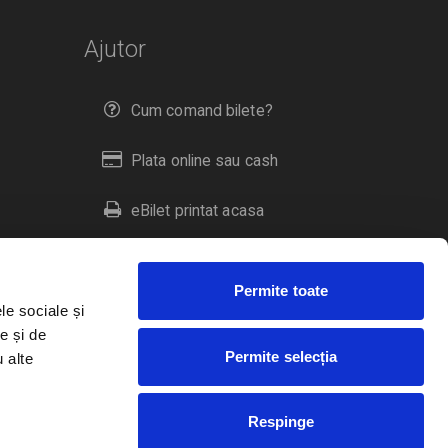
Ajutor
Cum comand bilete?
Plata online sau cash
eBilet printat acasa
Livrare prin curier
Permite toate
Returnare bilete
le sociale și
e și de
Permite selecția
u alte
Duplicare bilete
Respinge