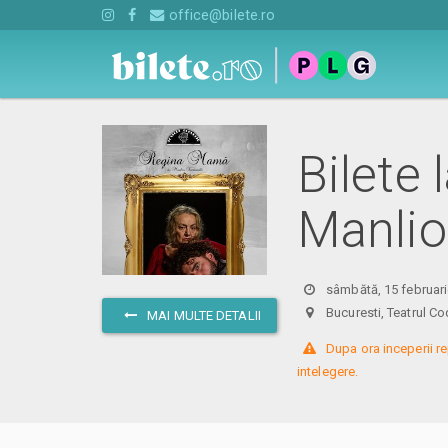
office@bilete.ro
Bilete
Manlio
sâmbătă, 15 februari
Bucuresti, Teatrul
MAI MULTE DETALII
 Dupa ora inceperii re
intelegere.