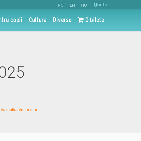
info
RO
EN
HU
ntru copii
Cultura
Diverse
0 bilete
2025
s. Va multumim pentru 