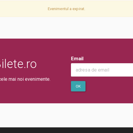
Evenimentul a expirat.
Email
lete.ro
cele mai noi evenimente.
OK