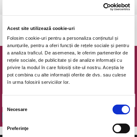
Bucuresti, Teatrul Coquette
vezi pe harta
Evenimentul a expirat.
Acest site utilizează cookie-uri
Folosim cookie-uri pentru a personaliza conținutul și
anunțurile, pentru a oferi funcții de rețele sociale și pentru
a analiza traficul. De asemenea, le oferim partenerilor de
Newsletter @ Bilete.ro
rețele sociale, de publicitate și de analize informații cu
privire la modul în care folosiți site-ul nostru. Aceștia le
Oferte exclusive si o editie saptamanala cu cele mai noi
pot combina cu alte informații oferite de dvs. sau culese
evenimente.
în urma folosirii serviciilor lor.
Email
Selecția
Necesare
consimțământului
OK
Preferinţe