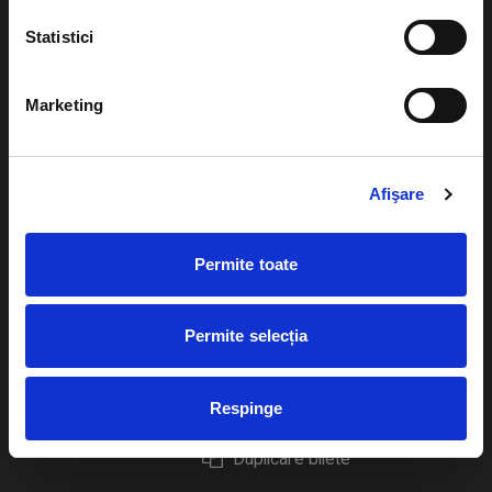
Statistici
Marketing
Evenimente
Ajutor
Teatru
Cum comand bilete?
Afişare
Concerte si
festivaluri
Plata online sau cash
Permite toate
Sport
eBilet printat acasa
Pentru copii
Cultura
Permite selecția
Livrare prin curier
Diverse
Calendar
Returnare bilete
Respinge
Duplicare bilete