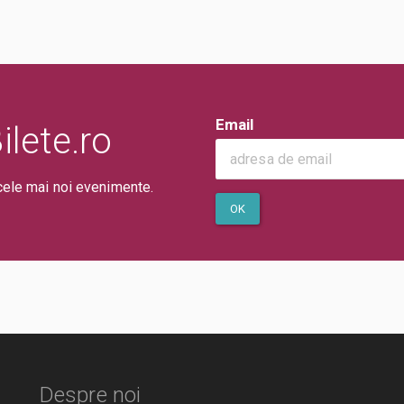
Email
lete.ro
cele mai noi evenimente.
OK
Despre noi