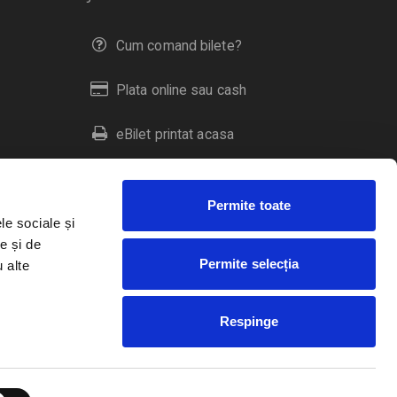
Cum comand bilete?
Plata online sau cash
eBilet printat acasa
Livrare prin curier
Permite toate
Returnare bilete
le sociale și
e și de
Permite selecția
u alte
Duplicare bilete
Respinge
RO
EN
HU