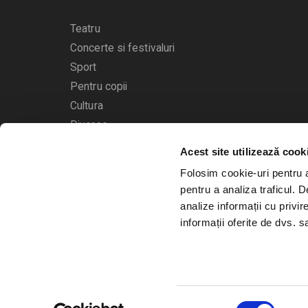
Teatru
Concerte si festivaluri
Sport
Pentru copii
Cultura
Diverse
Acest site utilizează cook
Calendarul evenimentelor
Folosim cookie-uri pentru a 
pentru a analiza traficul. 
analize informații cu privir
informații oferite de dvs. sa
© 2006 - 2026
Bilete.ro
Selecția
A.N.P.C.
O.D.R.