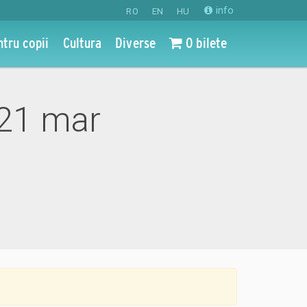
info
RO
EN
HU
ntru copii
Cultura
Diverse
0 bilete
 21 mar