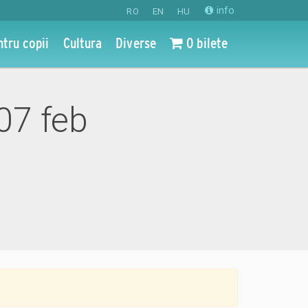
info
RO
EN
HU
ntru copii
Cultura
Diverse
0 bilete
07 feb