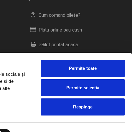
Cum comand bilete?
Plata online sau cash
eBilet printat acasa
Livrare prin curier
Permite toate
Returnare bilete
le sociale și
e și de
Permite selecția
u alte
Duplicare bilete
Respinge
RO
EN
HU