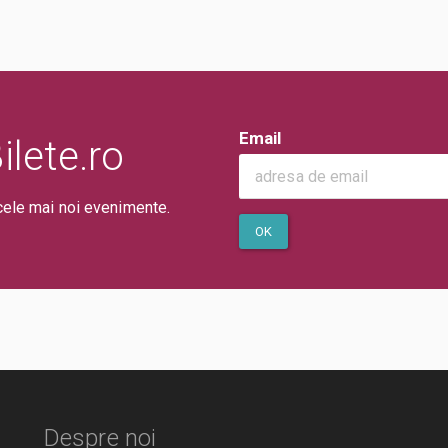
Email
lete.ro
cele mai noi evenimente.
OK
Despre noi