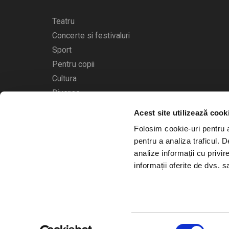
Teatru
Concerte si festivaluri
Sport
Pentru copii
Cultura
Diverse
Acest site utilizează cook
Calendarul evenimentelor
Folosim cookie-uri pentru a 
pentru a analiza traficul. 
analize informații cu privir
informații oferite de dvs. sa
© 2006 - 2026
Bilete.ro
Selecția
A.N.P.C.
O.D.R.