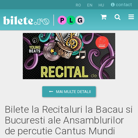
contact
RO
EN
HU
MAI MULTE DETALII
Bilete la Recitaluri la Bacau si
Bucuresti ale Ansamblurilor
de percutie Cantus Mundi