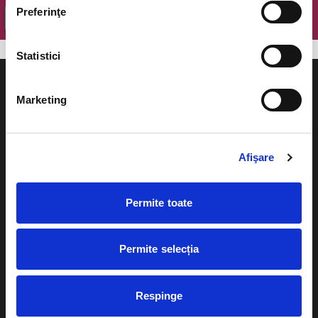
Preferinţe
OK
Statistici
Marketing
Evenimente
Ajutor
Afişare
Teatru
Cum comand bilete?
Concerte si
Permite toate
festivaluri
Plata online sau cash
Sport
Permite selecția
eBilet printat acasa
Pentru copii
Cultura
Livrare prin curier
Diverse
Respinge