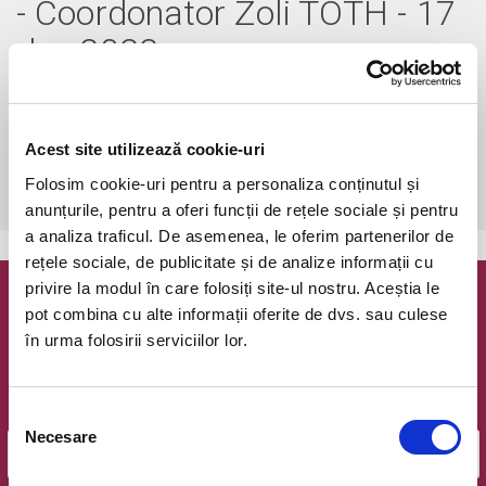
- Coordonator Zoli TOTH - 17
dec 2022
sâmbătă, 17 decembrie 2022 ora 19:00
Bucuresti, Sala Gloria
vezi pe harta
Acest site utilizează cookie-uri
 Accesul la spectacole este liber, cu rezervare pe platforma online 
Folosim cookie-uri pentru a personaliza conținutul și
Bilete.ro
anunțurile, pentru a oferi funcții de rețele sociale și pentru
a analiza traficul. De asemenea, le oferim partenerilor de
rețele sociale, de publicitate și de analize informații cu
privire la modul în care folosiți site-ul nostru. Aceștia le
Newsletter @ Bilete.ro
pot combina cu alte informații oferite de dvs. sau culese
în urma folosirii serviciilor lor.
Oferte exclusive si o editie saptamanala cu cele mai noi
evenimente.
Email
Selecția
Necesare
consimțământului