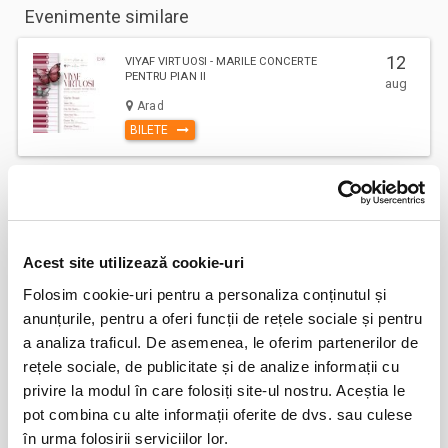
Evenimente similare
12
VIYAF VIRTUOSI - MARILE CONCERTE
PENTRU PIAN II
aug
Arad
BILETE
Șoricelul neascultător
23
aug
Bucuresti
Acest site utilizează cookie-uri
BILETE
Folosim cookie-uri pentru a personaliza conținutul și
anunțurile, pentru a oferi funcții de rețele sociale și pentru
a analiza traficul. De asemenea, le oferim partenerilor de
AȘTEPTÂNDU-L PE ULISE
17
rețele sociale, de publicitate și de analize informații cu
sept
Cluj-Napoca
privire la modul în care folosiți site-ul nostru. Aceștia le
BILETE
pot combina cu alte informații oferite de dvs. sau culese
în urma folosirii serviciilor lor.