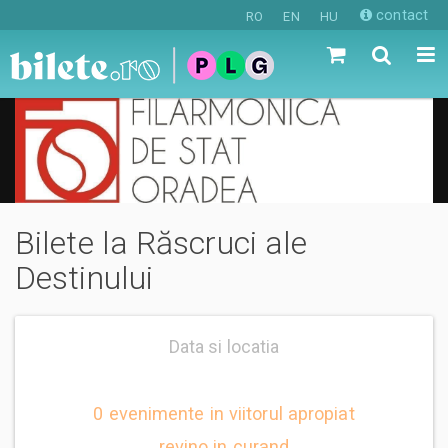
contact
RO
EN
HU
Bilete la Răscruci ale
Destinului
Data si locatia
0 evenimente in viitorul apropiat
revino in curand