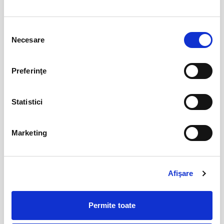
17
Deschiderea Stagiunii - Filarmonica Pitesti
Selecția
sept
Pitesti
Necesare
consimțământului
BILETE
Preferinţe
MOARTEA LA TEATRUL DE REVISTĂ
17
sept
Statistici
Cluj-Napoca
BILETE
Marketing
18
Son, Mother and Father sit at a table in
silence
sept
Afişare
Cluj-Napoca
BILETE
Permite toate