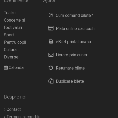
Evenimente
Ajutor
Teatru
Cum comand bilete?
Concerte si
festivaluri
Plata online sau cash
Sport
eBilet printat acasa
Pentru copii
Cultura
Livrare prin curier
Diverse
Calendar
Returnare bilete
Duplicare bilete
Despre noi
Contact
Termeni si conditii