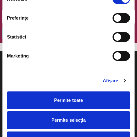
consimțământului
Email
Preferinţe
OK
Statistici
Marketing
Afişare
Evenimente
Ajutor
Permite toate
Teatru
Cum comand bilete?
Concerte si
festivaluri
Plata online sau cash
Permite selecția
Sport
eBilet printat acasa
Pentru copii