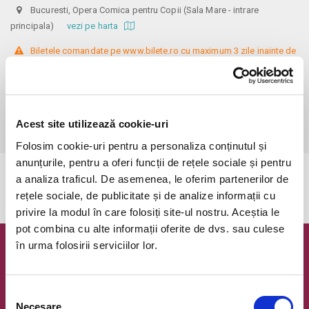
Bucuresti, Opera Comica pentru Copii (Sala Mare - intrare
principala)
vezi pe harta
 Biletele comandate pe www.bilete.ro cu maximum 3 zile inainte de 
spectacol, se vor achita/ridica cu o zi inaintea spectacolului pana in 
ora 12:00. Dupa aceasta ora/data, nici o comanda de bilete plasata 
online care este neridicata/neachitata nu mai este valabila.Toti 
participanții peste 12 ani trebuie sa aiba certificatul verde obtinut in 
Acest site utilizează cookie-uri
urma vaccinării sau a trecerii prin boală.
Folosim cookie-uri pentru a personaliza conținutul și
anunțurile, pentru a oferi funcții de rețele sociale și pentru
a analiza traficul. De asemenea, le oferim partenerilor de
Evenimentul a expirat.
rețele sociale, de publicitate și de analize informații cu
privire la modul în care folosiți site-ul nostru. Aceștia le
pot combina cu alte informații oferite de dvs. sau culese
în urma folosirii serviciilor lor.
Newsletter @ Bilete.ro
Oferte exclusive si o editie saptamanala cu cele mai noi
Selecția
evenimente.
Necesare