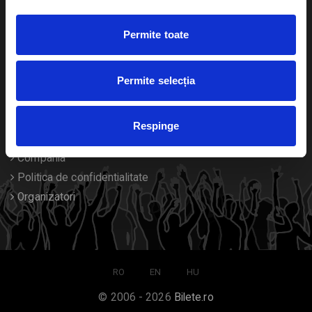
Duplicare bilete
Permite toate
Despre noi
Permite selecția
Contact
Termeni si conditii
Respinge
Despre Cookies
Compania
Politica de confidentialitate
Organizatori
RO
EN
HU
© 2006 - 2026
Bilete.ro