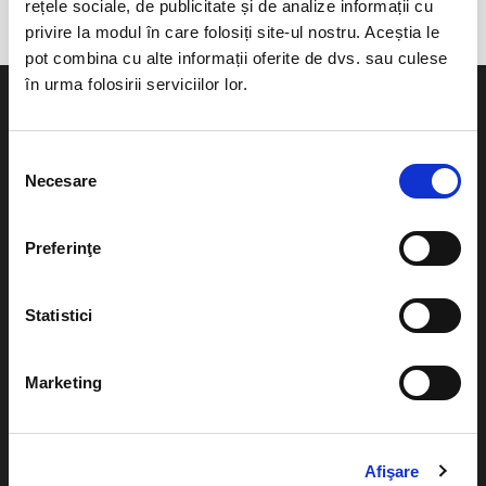
rețele sociale, de publicitate și de analize informații cu
privire la modul în care folosiți site-ul nostru. Aceștia le
pot combina cu alte informații oferite de dvs. sau culese
în urma folosirii serviciilor lor.
Selecția
Necesare
consimțământului
Evenimente
Ajutor
Teatru
Preferinţe
Cum comand bilete?
Concerte si
festivaluri
Plata online sau cash
Statistici
Sport
eBilet printat acasa
Pentru copii
Marketing
Cultura
Livrare prin curier
Diverse
Calendar
Returnare bilete
Afişare