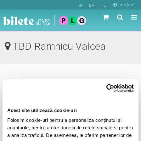
contact
RO
EN
HU
TBD Ramnicu Valcea
0 evenimente in viitorul apropiat
revino mai tarziu
Acest site utilizează cookie-uri
Folosim cookie-uri pentru a personaliza conținutul și
anunta-ma pe email cand apare urmatorul eveniment la
anunțurile, pentru a oferi funcții de rețele sociale și pentru
TBD
a analiza traficul. De asemenea, le oferim partenerilor de